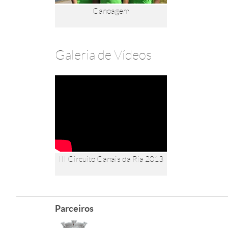
Canoagem
Galeria de Vídeos
III Circuito Canais da Ria 2013
Parceiros