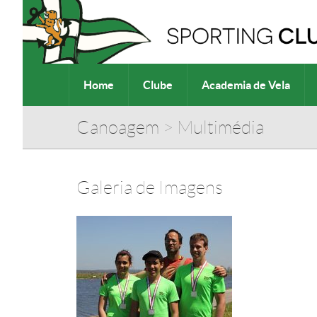
Home
Clube
Academia de Vela
Canoagem
>
Multimédia
Galeria de Imagens