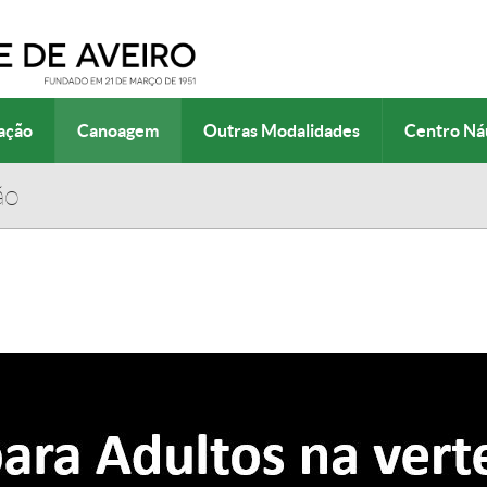
ação
Canoagem
Outras Modalidades
Centro Ná
ão